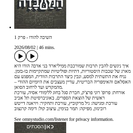
השיבה להודו - פרק 1
2026/08/02
|
46 mins.
איך ניגשים להבין תרבות שמורכבת ממיליארד בני אדם? הודו היא
מארג של שכבות היסטוריות, דתיות ופוליטיות שמתקיימות בו-בזמן.
נניח את התשתית למסע, ונבין כיצד התרבות הוודית, המפגש עם
האסלאם והאימפריה הבריטית, עדיין מעצבים את היומיום ההודי –
מהמקדש ועד לרחוב הסואן.
אורחת: פרופ' רוני פרצ'ק, חברת סגל בחוג ללימודי אסיה, עורכת
ראשית של הוצאת הספרים, באוניברסיטת תל אביב
עורכת ומגישה: גיל מרקוביץ, עורכת ותחקיר: ויויאנה דייטש
רובינזון, מפיקה: תמר בנימין, עיצוב קול: דימה קרנצוב
See omnystudio.com/listener for privacy information.