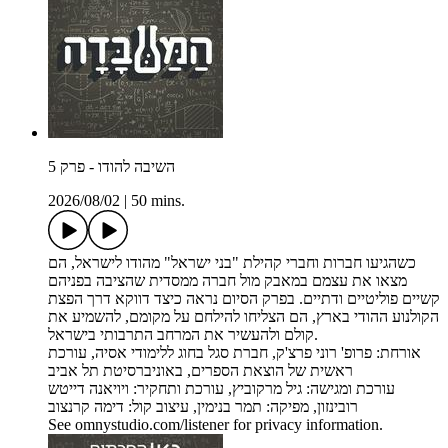
השיבה להודו - פרק 5
2026/08/02
|
50 mins.
כשהגיעו חברות וחברי קהילת "בני ישראל" מהודו לישראל, הם
מצאו את עצמם במאבק מול חברה ממסדית שהציבה בפניהם
קשיים פוליטיים ודתיים. בפרק הסיום נראה כיצד דווקא דרך הפצת
הקולנוע ההודי בארץ, הם הצליחו להילחם על מקומם, להשמיע את
קולם ולהעשיר את המרחב התרבותי בישראל.
אורחת: פרופ' רוני פרצ'ק, חברת סגל בחוג ללימודי אסיה, עורכת
ראשית של הוצאת הספרים, באוניברסיטת תל אביב
עורכת ומגישה: גיל מרקוביץ, עורכת ותחקיר: ויויאנה דייטש
רובינזון, מפיקה: תמר בנימין, עיצוב קול: דימה קרנצוב
See omnystudio.com/listener for privacy information.