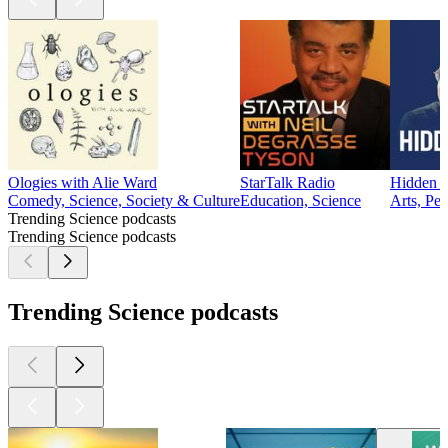
Ologies with Alie Ward
StarTalk Radio
Hidden B
Comedy, Science, Society & Culture
Education, Science
Arts, Per
Trending Science podcasts
Trending Science podcasts
Trending Science podcasts