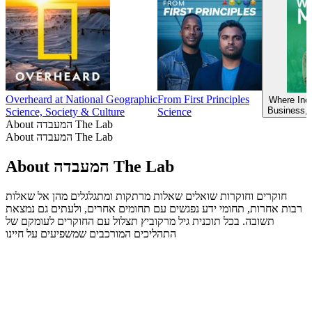
Overheard at National Geographic
From First Principles
Where Inc
Business, 
Science, Society & Culture
Science
About המעבדה The Lab
About המעבדה The Lab
About המעבדה The Lab
חוקרים וחוקרות שואלים שאלות מרתקות ומתגלגלים מהן אל שאלות
רבות אחרות, תחומי ידע נפגשים עם תחומים אחרים, ולעתים גם נמצאת
תשובה. בכל תוכנית גיל מרקוביץ תצלול עם החוקרים לעומקם של
התהליכים המורכבים שמשפיעים על חיינו
Podcast website