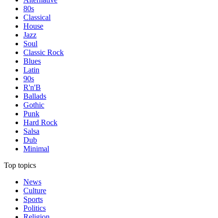
80s
Classical
House
Jazz
Soul
Classic Rock
Blues
Latin
90s
R'n'B
Ballads
Gothic
Punk
Hard Rock
Salsa
Dub
Minimal
Top topics
News
Culture
Sports
Politics
Religion