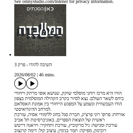
See omnystudio.com/listener for privacy information.
השיבה להודו - פרק 3
2026/08/02
|
46 mins.
הודו היא מרכז רוחני מוסלמי שוקק, שנושא אופי מרתק וייחודי
ביחס לשאר העולם. נצא לסיור בקרב הקהילה המוסלמית בצפון
הודו העכשווית ונשמע על המפגש הייחודי בין אמונת האסלאם
למרחב ההינדואיסטי.
אורחת: פרופ' רוני פרצ'ק, חברת סגל בחוג ללימודי אסיה, עורכת
ראשית של הוצאת הספרים, באוניברסיטת תל אביב
עורכת ומגישה: גיל מרקוביץ, עורכת ותחקיר: ויויאנה דייטש
רובינזון, מפיקה: תמר בנימין, עיצוב קול: דימה קרנצוב