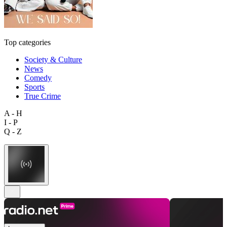
Top categories
Society & Culture
News
Comedy
Sports
True Crime
A - H
I - P
Q - Z