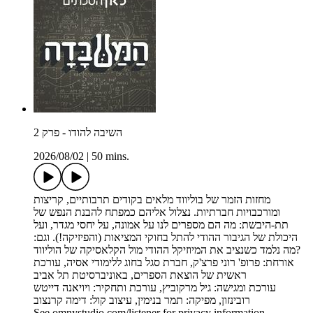
השיבה להודו - פרק 2
2026/08/02
|
50 mins.
מחזות הזמר של בוליווד מלאים בקודים תרבותיים, קריצות
ומורכבויות חברתיות. נצלול אליהם כמפתח להבנת הנפש של
תת-היבשת: מה הם מספרים לנו על אמונה, על יחסי מגדר, ועל
היכולת של הגיבור ההודי להתל בחוקי המציאות (והפיזיקה!). וגם:
מה נלמד כשנציב את המיוזיקל ההודי מול הקלאסיקה של הוליווד?
אורחת: פרופ' רוני פרצ'ק, חברת סגל בחוג ללימודי אסיה, עורכת
ראשית של הוצאת הספרים, באוניברסיטת תל אביב
עורכת ומגישה: גיל מרקוביץ, עורכת ותחקיר: ויויאנה דייטש
רובינזון, מפיקה: תמר בנימין, עיצוב קול: דימה קרנצוב
See omnystudio.com/listener for privacy information.