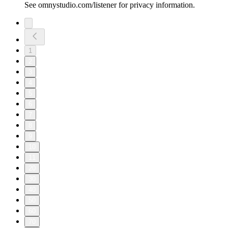
See omnystudio.com/listener for privacy information.
1
2
3
4
5
6
7
8
9
10
11
20
30
40
50
60
70