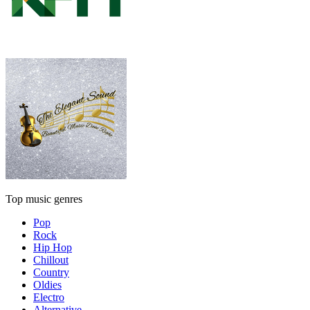
Top music genres
Pop
Rock
Hip Hop
Chillout
Country
Oldies
Electro
Alternative