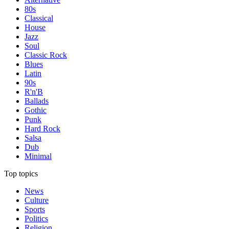
80s
Classical
House
Jazz
Soul
Classic Rock
Blues
Latin
90s
R'n'B
Ballads
Gothic
Punk
Hard Rock
Salsa
Dub
Minimal
Top topics
News
Culture
Sports
Politics
Religion