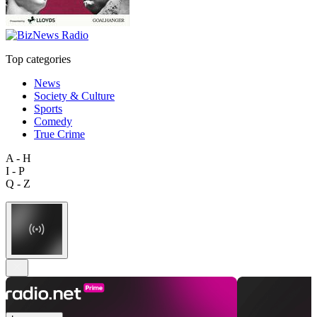
Top categories
News
Society & Culture
Sports
Comedy
True Crime
A - H
I - P
Q - Z