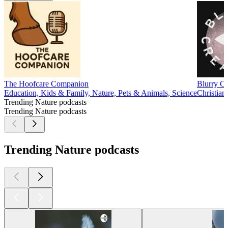
The Hoofcare Companion
Blurry Cr
Education, Kids & Family, Nature, Pets & Animals, Science
Christian
Trending Nature podcasts
Trending Nature podcasts
Trending Nature podcasts