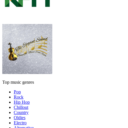
Top music genres
Pop
Rock
Hip Hop
Chillout
Country
Oldies
Electro
Alternative