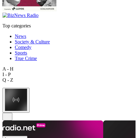
Top categories
News
Society & Culture
Comedy
Sports
True Crime
A - H
I - P
Q - Z