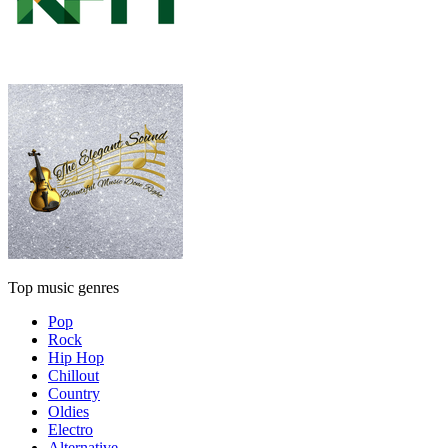
Top music genres
Pop
Rock
Hip Hop
Chillout
Country
Oldies
Electro
Alternative