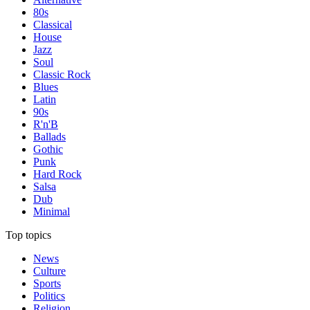
80s
Classical
House
Jazz
Soul
Classic Rock
Blues
Latin
90s
R'n'B
Ballads
Gothic
Punk
Hard Rock
Salsa
Dub
Minimal
Top topics
News
Culture
Sports
Politics
Religion