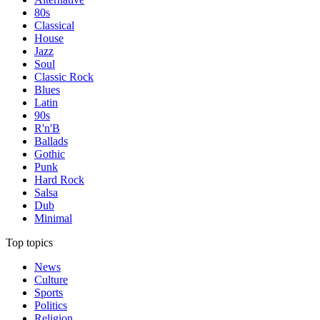
80s
Classical
House
Jazz
Soul
Classic Rock
Blues
Latin
90s
R'n'B
Ballads
Gothic
Punk
Hard Rock
Salsa
Dub
Minimal
Top topics
News
Culture
Sports
Politics
Religion