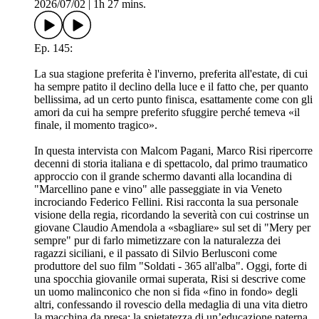
2026/07/02
|
1h 27 mins.
Ep. 145:
La sua stagione preferita è l'inverno, preferita all'estate, di cui
ha sempre patito il declino della luce e il fatto che, per quanto
bellissima, ad un certo punto finisca, esattamente come con gli
amori da cui ha sempre preferito sfuggire perché temeva «il
finale, il momento tragico».
In questa intervista con Malcom Pagani, Marco Risi ripercorre
decenni di storia italiana e di spettacolo, dal primo traumatico
approccio con il grande schermo davanti alla locandina di
"Marcellino pane e vino" alle passeggiate in via Veneto
incrociando Federico Fellini. Risi racconta la sua personale
visione della regia, ricordando la severità con cui costrinse un
giovane Claudio Amendola a «sbagliare» sul set di "Mery per
sempre" pur di farlo mimetizzare con la naturalezza dei
ragazzi siciliani, e il passato di Silvio Berlusconi come
produttore del suo film "Soldati - 365 all'alba". Oggi, forte di
una spocchia giovanile ormai superata, Risi si descrive come
un uomo malinconico che non si fida «fino in fondo» degli
altri, confessando il rovescio della medaglia di una vita dietro
la macchina da presa: la spietatezza di un’educazione paterna