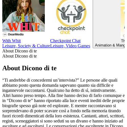
With Whit
Checkpoint Chat
TH
Animation & Manga,
Leisure, Society & Culture
Leisure, Video Games
About Dicono di te
About Dicono di te
About Dicono di te
“Ti andrebbe di concedermi un’intervista?” Le persone alle quali
abbiamo posto questa domanda sapevano quanto sia difficile e
ingannevole raccontarsi. Qualcuno ha detto di sì, istintivamente.
Altri hanno preso tempo. Alla fine hanno deciso di farlo comunque e
in “Dicono di te” hanno riportato alla luce eventi inediti delle proprie
biografie spesso già note ed esplorate. E mentre raccontavano si
sorprendevano di poter scavare così a fondo nella memoria tirando
fuori ricordi dimenticati della loro esistenza. Cantanti, attori, scrittori,
registi, sceneggiatori si sono seduti su un divano e hanno iniziato ad
ascoltare e ad ascoltarsi. Le conversazioni che ascolterete in Dicono