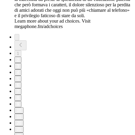
che però formava i caratteri, il dolore silenzioso per la perdita
di amici adorati che oggi non può più «chiamare al telefono»
e il privilegio faticoso di stare da soli.
Learn more about your ad choices. Visit
megaphone.fm/adchoices
1
2
3
4
5
6
7
8
9
10
11
20
21