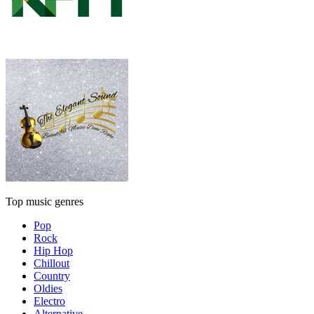
Top music genres
Pop
Rock
Hip Hop
Chillout
Country
Oldies
Electro
Alternative