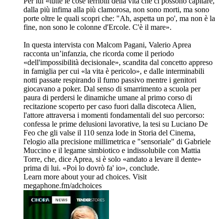
Per lui «tutte le cose terribili della vita che ci possono capitare,
dalla più infima alla più clamorosa, non sono morti, ma sono
porte oltre le quali scopri che: "Ah, aspetta un po', ma non è la
fine, non sono le colonne d'Ercole. C'è il mare».
In questa intervista con Malcom Pagani, Valerio Aprea
racconta un’infanzia, che ricorda come il periodo
«dell'impossibilità decisionale», scandita dal concetto appreso
in famiglia per cui «la vita è pericolo», e dalle interminabili
notti passate respirando il fumo passivo mentre i genitori
giocavano a poker. Dal senso di smarrimento a scuola per
paura di perdersi le dinamiche umane al primo corso di
recitazione scoperto per caso fuori dalla discoteca Alien,
l'attore attraversa i momenti fondamentali del suo percorso:
confessa le prime delusioni lavorative, la tesi su Luciano De
Feo che gli valse il 110 senza lode in Storia del Cinema,
l'elogio alla precisione millimetrica e "sensoriale" di Gabriele
Muccino e il legame simbiotico e indissolubile con Mattia
Torre, che, dice Aprea, si è solo «andato a levare il dente»
prima di lui. «Poi lo dovrò fa' io», conclude.
Learn more about your ad choices. Visit
megaphone.fm/adchoices