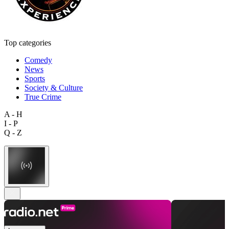
Top categories
Comedy
News
Sports
Society & Culture
True Crime
A - H
I - P
Q - Z