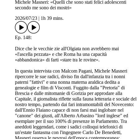
Michele Masneri: «Quelli che sono stati felici adolescenti
secondo me sono dei mostri»
2026/07/23
|
1h 39 mins.
Ep. 148:
Dice che le vecchie zie all'Olgiata non avrebbero mai
«l'ascella pezzata» e che Roma ha una capacità
«abbandonica» di farti «stare tra le rovine».
In questa intervista con Malcom Pagani, Michele Masneri
ripercorre le sue radici, diviso fin dall'infanzia tra i nonni
paterni "fattivi" e una nonna materna araldica dedita a
genealogie e film di Visconti. Fuggito dalla "Pretoria" di
Brescia e dalle mitomanie di Gorizia per approdare alla
Capitale, il giornalista riflette sulla fauna letteraria e sociale del
nostro tempo, partendo dai fari intramontabili del Novecento:
dall'Ennio Flaiano capace di non farsi mai inglobare nel
"canone" dei giusti, all'Alberto Arbasino "lord inglese" ed
esemplare per il suo 100% di presenze in Parlamento. Tra
aneddoti leggendari, come i sadici colloqui telefonici di
un'estate fantasma con l'ingegnere Carlo De Benedetti,
Masneri osserva le nevrosi dell'epoca contemporanea: