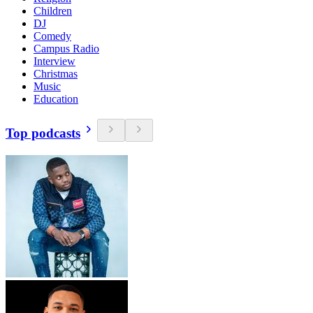
Children
DJ
Comedy
Campus Radio
Interview
Christmas
Music
Education
Top podcasts