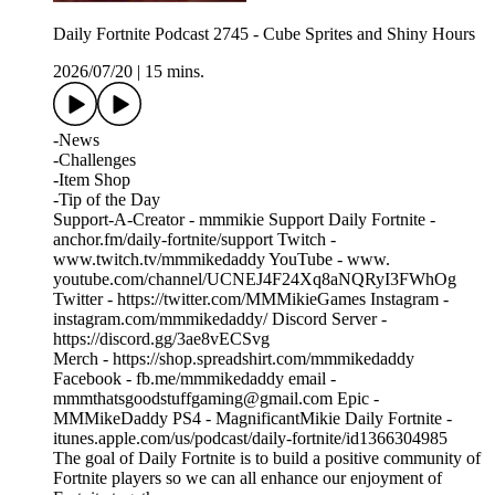
Daily Fortnite Podcast 2745 - Cube Sprites and Shiny Hours
2026/07/20
|
15 mins.
-News
-Challenges
-Item Shop
-Tip of the Day
Support-A-Creator - mmmikie Support Daily Fortnite -
⁠⁠⁠⁠⁠⁠⁠⁠⁠⁠⁠⁠⁠⁠⁠⁠⁠⁠⁠⁠⁠⁠⁠⁠⁠⁠⁠⁠⁠⁠⁠⁠⁠⁠⁠⁠⁠⁠⁠⁠⁠⁠⁠⁠⁠⁠⁠⁠⁠⁠⁠⁠⁠⁠⁠⁠⁠⁠⁠⁠⁠⁠⁠⁠⁠⁠⁠⁠⁠⁠⁠⁠⁠⁠⁠⁠⁠⁠⁠⁠⁠⁠⁠⁠⁠⁠⁠⁠⁠⁠⁠⁠⁠⁠⁠⁠⁠⁠⁠⁠⁠⁠⁠⁠⁠⁠⁠⁠⁠⁠⁠⁠⁠⁠⁠⁠⁠⁠⁠⁠⁠⁠⁠⁠⁠⁠⁠⁠⁠⁠⁠⁠⁠⁠⁠⁠⁠⁠⁠⁠⁠⁠⁠⁠⁠⁠⁠⁠⁠⁠⁠⁠⁠⁠⁠⁠⁠⁠⁠⁠⁠⁠⁠anchor.fm/daily-fortnite/support⁠ ⁠⁠⁠⁠⁠⁠⁠⁠⁠⁠⁠⁠⁠⁠⁠⁠⁠⁠⁠⁠⁠⁠⁠⁠⁠⁠⁠⁠⁠⁠⁠⁠⁠⁠⁠⁠⁠⁠⁠⁠⁠⁠⁠⁠⁠⁠⁠⁠⁠⁠⁠⁠⁠⁠⁠⁠⁠⁠⁠⁠⁠⁠⁠⁠⁠⁠⁠⁠⁠⁠⁠⁠⁠⁠⁠⁠⁠⁠⁠⁠⁠⁠⁠⁠⁠⁠⁠⁠⁠⁠⁠⁠⁠⁠⁠⁠⁠⁠⁠⁠⁠⁠⁠⁠⁠⁠⁠⁠⁠⁠⁠⁠⁠⁠⁠⁠⁠⁠⁠⁠⁠⁠⁠⁠⁠⁠⁠⁠⁠⁠⁠⁠⁠⁠⁠⁠⁠⁠⁠⁠⁠⁠⁠⁠⁠⁠⁠⁠⁠⁠⁠⁠⁠⁠⁠⁠⁠⁠⁠⁠⁠⁠Twitch -
⁠⁠⁠⁠⁠⁠⁠⁠⁠⁠⁠⁠⁠⁠⁠⁠⁠⁠⁠⁠⁠⁠⁠⁠⁠⁠⁠⁠⁠⁠⁠⁠⁠⁠⁠⁠⁠⁠⁠⁠⁠⁠⁠⁠⁠⁠⁠⁠⁠⁠⁠⁠⁠⁠⁠⁠⁠⁠⁠⁠⁠⁠⁠⁠⁠⁠⁠⁠⁠⁠⁠⁠⁠⁠⁠⁠⁠⁠⁠⁠⁠⁠⁠⁠⁠⁠⁠⁠⁠⁠⁠⁠⁠⁠⁠⁠⁠⁠⁠⁠⁠⁠⁠⁠⁠⁠⁠⁠⁠⁠⁠⁠⁠⁠⁠⁠⁠⁠⁠⁠⁠⁠⁠⁠⁠⁠⁠⁠⁠⁠⁠⁠⁠⁠⁠⁠⁠⁠⁠⁠⁠⁠⁠⁠⁠⁠⁠⁠⁠⁠⁠⁠⁠⁠⁠⁠⁠⁠⁠⁠⁠⁠⁠www.twitch.tv/mmmikedaddy⁠⁠⁠⁠⁠⁠⁠⁠⁠⁠⁠⁠⁠⁠⁠⁠⁠⁠⁠⁠⁠⁠⁠⁠⁠⁠⁠⁠⁠⁠⁠⁠⁠⁠⁠⁠⁠⁠⁠⁠⁠⁠⁠⁠⁠⁠⁠⁠⁠⁠⁠⁠⁠⁠⁠⁠⁠⁠⁠⁠⁠⁠⁠⁠⁠⁠⁠⁠⁠⁠⁠⁠⁠⁠⁠⁠⁠⁠⁠⁠⁠⁠⁠⁠⁠⁠⁠⁠⁠⁠⁠⁠⁠⁠⁠⁠⁠⁠⁠⁠⁠⁠⁠⁠⁠⁠⁠⁠⁠⁠⁠⁠⁠⁠⁠⁠⁠⁠⁠⁠⁠⁠⁠⁠⁠⁠⁠⁠⁠⁠⁠⁠⁠⁠⁠⁠⁠⁠⁠⁠⁠⁠⁠⁠⁠⁠⁠⁠⁠⁠⁠⁠⁠⁠⁠⁠⁠⁠⁠⁠⁠⁠⁠ YouTube - ⁠⁠⁠⁠⁠⁠⁠⁠⁠⁠⁠⁠⁠⁠⁠⁠⁠⁠⁠⁠⁠⁠⁠⁠⁠⁠⁠⁠⁠⁠⁠⁠⁠⁠⁠⁠⁠⁠⁠⁠⁠⁠⁠⁠⁠⁠⁠⁠⁠⁠⁠⁠⁠⁠⁠⁠⁠⁠⁠⁠⁠⁠⁠⁠⁠⁠⁠⁠⁠⁠⁠⁠⁠⁠⁠⁠⁠⁠⁠⁠⁠⁠⁠⁠⁠⁠⁠⁠⁠⁠⁠⁠⁠⁠⁠⁠⁠⁠⁠⁠⁠⁠⁠⁠⁠⁠⁠⁠⁠⁠⁠⁠⁠⁠⁠⁠⁠⁠⁠⁠⁠⁠⁠⁠⁠⁠⁠⁠⁠⁠⁠⁠⁠⁠⁠⁠⁠⁠⁠⁠⁠⁠⁠⁠⁠⁠⁠⁠⁠⁠⁠⁠⁠⁠⁠⁠⁠⁠⁠⁠⁠⁠⁠www.⁠
⁠youtube.com/channel/UCNEJ4F24Xq8aNQRyI3FWhOg⁠⁠⁠⁠⁠⁠⁠⁠⁠⁠⁠⁠⁠⁠⁠⁠⁠⁠⁠⁠⁠⁠⁠⁠⁠⁠⁠⁠⁠⁠⁠⁠⁠⁠⁠⁠⁠⁠⁠⁠⁠⁠⁠⁠⁠⁠⁠⁠⁠⁠⁠⁠⁠⁠⁠⁠⁠⁠⁠⁠⁠⁠⁠⁠⁠⁠⁠⁠⁠⁠⁠⁠⁠⁠⁠⁠⁠⁠⁠⁠⁠⁠⁠⁠⁠⁠⁠⁠⁠⁠⁠⁠⁠⁠⁠⁠⁠⁠⁠⁠⁠⁠⁠⁠⁠⁠⁠⁠⁠⁠⁠⁠⁠⁠⁠⁠⁠⁠⁠⁠⁠⁠⁠⁠⁠⁠⁠⁠⁠⁠⁠⁠⁠⁠⁠⁠⁠⁠⁠⁠⁠⁠⁠⁠⁠⁠⁠⁠⁠⁠⁠⁠⁠⁠⁠⁠⁠⁠⁠⁠⁠⁠⁠
Twitter - ⁠https://twitter.com/MMMikieGames⁠ Instagram -
⁠⁠⁠⁠⁠⁠⁠⁠⁠⁠⁠⁠⁠⁠⁠⁠⁠⁠⁠⁠⁠⁠⁠⁠⁠⁠⁠⁠⁠⁠⁠⁠⁠⁠⁠⁠⁠⁠⁠⁠⁠⁠⁠⁠⁠⁠⁠⁠⁠⁠⁠⁠⁠⁠⁠⁠⁠⁠⁠⁠⁠⁠⁠⁠⁠⁠⁠⁠⁠⁠⁠⁠⁠⁠⁠⁠⁠⁠⁠⁠⁠⁠⁠⁠⁠⁠⁠⁠⁠⁠⁠⁠⁠⁠⁠⁠⁠⁠⁠⁠⁠⁠⁠⁠⁠⁠⁠⁠⁠⁠⁠⁠⁠⁠⁠⁠⁠⁠⁠⁠⁠⁠⁠⁠⁠⁠⁠⁠⁠⁠⁠⁠⁠⁠⁠⁠⁠⁠⁠⁠⁠⁠⁠⁠⁠⁠⁠⁠⁠⁠⁠⁠⁠⁠⁠⁠⁠⁠⁠⁠⁠⁠⁠instagram.com/mmmikedaddy/⁠ ⁠⁠⁠⁠⁠⁠⁠⁠⁠⁠⁠⁠⁠⁠⁠⁠⁠⁠⁠⁠⁠⁠⁠⁠⁠⁠⁠⁠⁠⁠⁠⁠⁠⁠⁠⁠⁠⁠⁠⁠⁠⁠⁠⁠⁠⁠⁠⁠⁠⁠⁠⁠⁠⁠⁠⁠⁠⁠⁠⁠⁠⁠⁠⁠⁠⁠⁠⁠⁠⁠⁠⁠⁠⁠⁠⁠⁠⁠⁠⁠⁠⁠⁠⁠⁠⁠⁠⁠⁠⁠⁠⁠⁠⁠⁠⁠⁠⁠⁠⁠⁠⁠⁠⁠⁠⁠⁠⁠⁠⁠⁠⁠⁠⁠⁠⁠⁠⁠⁠⁠⁠⁠⁠⁠⁠⁠⁠⁠⁠⁠⁠⁠⁠⁠⁠⁠⁠⁠⁠⁠⁠⁠⁠⁠⁠⁠⁠⁠⁠⁠⁠⁠⁠⁠⁠⁠⁠⁠⁠⁠⁠⁠Discord Server -
https://discord.gg/3ae8vECSvg
Merch - ⁠https://shop.spreadshirt.com/mmmikedaddy⁠
Facebook - ⁠⁠⁠⁠⁠⁠⁠⁠⁠⁠⁠⁠⁠⁠⁠⁠⁠⁠⁠⁠⁠⁠⁠⁠⁠⁠⁠⁠⁠⁠⁠⁠⁠⁠⁠⁠⁠⁠⁠⁠⁠⁠⁠⁠⁠⁠⁠⁠⁠⁠⁠⁠⁠⁠⁠⁠⁠⁠⁠⁠⁠⁠⁠⁠⁠⁠⁠⁠⁠⁠⁠⁠⁠⁠⁠⁠⁠⁠⁠⁠⁠⁠⁠⁠⁠⁠⁠⁠⁠⁠⁠⁠⁠⁠⁠⁠⁠⁠⁠⁠⁠⁠⁠⁠⁠⁠⁠⁠⁠⁠⁠⁠⁠⁠⁠⁠⁠⁠⁠⁠⁠⁠⁠⁠⁠⁠⁠⁠⁠⁠⁠⁠⁠⁠⁠⁠⁠⁠⁠⁠⁠⁠⁠⁠⁠⁠⁠⁠⁠⁠⁠⁠⁠⁠⁠⁠⁠⁠⁠⁠⁠⁠⁠fb.me/mmmikedaddy⁠ ⁠⁠⁠⁠⁠⁠⁠⁠⁠⁠⁠⁠⁠⁠⁠⁠⁠⁠⁠⁠⁠⁠⁠⁠⁠⁠⁠⁠⁠⁠⁠⁠⁠⁠⁠⁠⁠⁠⁠⁠⁠⁠⁠⁠⁠⁠⁠⁠⁠⁠⁠⁠⁠⁠⁠⁠⁠⁠⁠⁠⁠⁠⁠⁠⁠⁠⁠⁠⁠⁠⁠⁠⁠⁠⁠⁠⁠⁠⁠⁠⁠⁠⁠⁠⁠⁠⁠⁠⁠⁠⁠⁠⁠⁠⁠⁠⁠⁠⁠⁠⁠⁠⁠⁠⁠⁠⁠⁠⁠⁠⁠⁠⁠⁠⁠⁠⁠⁠⁠⁠⁠⁠⁠⁠⁠⁠⁠⁠⁠⁠⁠⁠⁠⁠⁠⁠⁠⁠⁠⁠⁠⁠⁠⁠⁠⁠⁠⁠⁠⁠⁠⁠⁠⁠⁠⁠⁠⁠⁠⁠⁠⁠email -
⁠mmmthatsgoodstuffgaming@gmail.com⁠ Epic -
MMMikeDaddy PS4 - MagnificantMikie Daily Fortnite -
⁠⁠⁠⁠⁠⁠⁠⁠⁠⁠⁠⁠⁠⁠⁠⁠⁠⁠⁠⁠⁠⁠⁠⁠⁠⁠⁠⁠⁠⁠⁠⁠⁠⁠⁠⁠⁠⁠⁠⁠⁠⁠⁠⁠⁠⁠⁠⁠⁠⁠⁠⁠⁠⁠⁠⁠⁠⁠⁠⁠⁠⁠⁠⁠⁠⁠⁠⁠⁠⁠⁠⁠⁠⁠⁠⁠⁠⁠⁠⁠⁠⁠⁠⁠⁠⁠⁠⁠⁠⁠⁠⁠⁠⁠⁠⁠⁠⁠⁠⁠⁠⁠⁠⁠⁠⁠⁠⁠⁠⁠⁠⁠⁠⁠⁠⁠⁠⁠⁠⁠⁠⁠⁠⁠⁠⁠⁠⁠⁠⁠⁠⁠⁠⁠⁠⁠⁠⁠⁠⁠⁠⁠⁠⁠⁠⁠⁠⁠⁠⁠⁠⁠⁠⁠⁠⁠⁠⁠⁠⁠⁠⁠itunes.apple.com/us/podcast/daily-fortnite/id1366304985⁠⁠⁠⁠⁠⁠⁠⁠⁠⁠⁠⁠⁠⁠⁠⁠⁠⁠⁠⁠⁠⁠⁠⁠⁠⁠⁠⁠⁠⁠⁠⁠⁠⁠⁠⁠⁠⁠⁠⁠⁠⁠⁠⁠⁠⁠⁠⁠⁠⁠⁠⁠⁠⁠⁠⁠⁠⁠⁠⁠⁠⁠⁠⁠⁠⁠⁠⁠⁠⁠⁠⁠⁠⁠⁠⁠⁠⁠⁠⁠⁠⁠⁠⁠⁠⁠⁠⁠⁠⁠⁠⁠⁠⁠⁠⁠⁠⁠⁠⁠⁠⁠⁠⁠⁠⁠⁠⁠⁠⁠⁠⁠⁠⁠⁠⁠⁠⁠⁠⁠⁠⁠⁠⁠⁠⁠⁠⁠⁠⁠⁠⁠⁠⁠⁠⁠⁠⁠⁠⁠⁠⁠⁠⁠⁠⁠⁠⁠⁠⁠⁠⁠⁠⁠⁠⁠⁠⁠⁠⁠⁠⁠
The goal of Daily Fortnite is to build a positive community of
Fortnite players so we can all enhance our enjoyment of