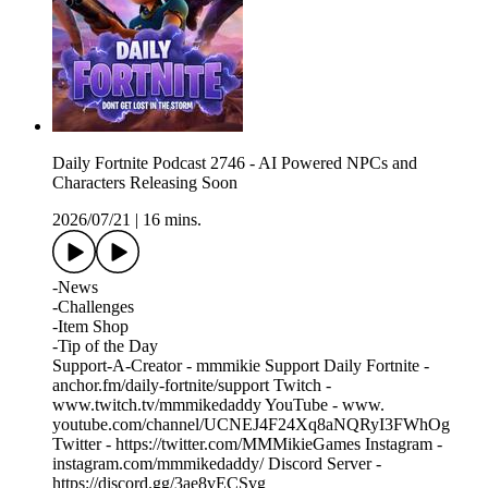
Daily Fortnite Podcast 2746 - AI Powered NPCs and
Characters Releasing Soon
2026/07/21
|
16 mins.
-News
-Challenges
-Item Shop
-Tip of the Day
Support-A-Creator - mmmikie Support Daily Fortnite -
⁠⁠⁠⁠⁠⁠⁠⁠⁠⁠⁠⁠⁠⁠⁠⁠⁠⁠⁠⁠⁠⁠⁠⁠⁠⁠⁠⁠⁠⁠⁠⁠⁠⁠⁠⁠⁠⁠⁠⁠⁠⁠⁠⁠⁠⁠⁠⁠⁠⁠⁠⁠⁠⁠⁠⁠⁠⁠⁠⁠⁠⁠⁠⁠⁠⁠⁠⁠⁠⁠⁠⁠⁠⁠⁠⁠⁠⁠⁠⁠⁠⁠⁠⁠⁠⁠⁠⁠⁠⁠⁠⁠⁠⁠⁠⁠⁠⁠⁠⁠⁠⁠⁠⁠⁠⁠⁠⁠⁠⁠⁠⁠⁠⁠⁠⁠⁠⁠⁠⁠⁠⁠⁠⁠⁠⁠⁠⁠⁠⁠⁠⁠⁠⁠⁠⁠⁠⁠⁠⁠⁠⁠⁠⁠⁠⁠⁠⁠⁠⁠⁠⁠⁠⁠⁠⁠⁠⁠⁠⁠⁠⁠⁠anchor.fm/daily-fortnite/support⁠ ⁠⁠⁠⁠⁠⁠⁠⁠⁠⁠⁠⁠⁠⁠⁠⁠⁠⁠⁠⁠⁠⁠⁠⁠⁠⁠⁠⁠⁠⁠⁠⁠⁠⁠⁠⁠⁠⁠⁠⁠⁠⁠⁠⁠⁠⁠⁠⁠⁠⁠⁠⁠⁠⁠⁠⁠⁠⁠⁠⁠⁠⁠⁠⁠⁠⁠⁠⁠⁠⁠⁠⁠⁠⁠⁠⁠⁠⁠⁠⁠⁠⁠⁠⁠⁠⁠⁠⁠⁠⁠⁠⁠⁠⁠⁠⁠⁠⁠⁠⁠⁠⁠⁠⁠⁠⁠⁠⁠⁠⁠⁠⁠⁠⁠⁠⁠⁠⁠⁠⁠⁠⁠⁠⁠⁠⁠⁠⁠⁠⁠⁠⁠⁠⁠⁠⁠⁠⁠⁠⁠⁠⁠⁠⁠⁠⁠⁠⁠⁠⁠⁠⁠⁠⁠⁠⁠⁠⁠⁠⁠⁠⁠Twitch -
⁠⁠⁠⁠⁠⁠⁠⁠⁠⁠⁠⁠⁠⁠⁠⁠⁠⁠⁠⁠⁠⁠⁠⁠⁠⁠⁠⁠⁠⁠⁠⁠⁠⁠⁠⁠⁠⁠⁠⁠⁠⁠⁠⁠⁠⁠⁠⁠⁠⁠⁠⁠⁠⁠⁠⁠⁠⁠⁠⁠⁠⁠⁠⁠⁠⁠⁠⁠⁠⁠⁠⁠⁠⁠⁠⁠⁠⁠⁠⁠⁠⁠⁠⁠⁠⁠⁠⁠⁠⁠⁠⁠⁠⁠⁠⁠⁠⁠⁠⁠⁠⁠⁠⁠⁠⁠⁠⁠⁠⁠⁠⁠⁠⁠⁠⁠⁠⁠⁠⁠⁠⁠⁠⁠⁠⁠⁠⁠⁠⁠⁠⁠⁠⁠⁠⁠⁠⁠⁠⁠⁠⁠⁠⁠⁠⁠⁠⁠⁠⁠⁠⁠⁠⁠⁠⁠⁠⁠⁠⁠⁠⁠⁠www.twitch.tv/mmmikedaddy⁠⁠⁠⁠⁠⁠⁠⁠⁠⁠⁠⁠⁠⁠⁠⁠⁠⁠⁠⁠⁠⁠⁠⁠⁠⁠⁠⁠⁠⁠⁠⁠⁠⁠⁠⁠⁠⁠⁠⁠⁠⁠⁠⁠⁠⁠⁠⁠⁠⁠⁠⁠⁠⁠⁠⁠⁠⁠⁠⁠⁠⁠⁠⁠⁠⁠⁠⁠⁠⁠⁠⁠⁠⁠⁠⁠⁠⁠⁠⁠⁠⁠⁠⁠⁠⁠⁠⁠⁠⁠⁠⁠⁠⁠⁠⁠⁠⁠⁠⁠⁠⁠⁠⁠⁠⁠⁠⁠⁠⁠⁠⁠⁠⁠⁠⁠⁠⁠⁠⁠⁠⁠⁠⁠⁠⁠⁠⁠⁠⁠⁠⁠⁠⁠⁠⁠⁠⁠⁠⁠⁠⁠⁠⁠⁠⁠⁠⁠⁠⁠⁠⁠⁠⁠⁠⁠⁠⁠⁠⁠⁠⁠⁠ YouTube - ⁠⁠⁠⁠⁠⁠⁠⁠⁠⁠⁠⁠⁠⁠⁠⁠⁠⁠⁠⁠⁠⁠⁠⁠⁠⁠⁠⁠⁠⁠⁠⁠⁠⁠⁠⁠⁠⁠⁠⁠⁠⁠⁠⁠⁠⁠⁠⁠⁠⁠⁠⁠⁠⁠⁠⁠⁠⁠⁠⁠⁠⁠⁠⁠⁠⁠⁠⁠⁠⁠⁠⁠⁠⁠⁠⁠⁠⁠⁠⁠⁠⁠⁠⁠⁠⁠⁠⁠⁠⁠⁠⁠⁠⁠⁠⁠⁠⁠⁠⁠⁠⁠⁠⁠⁠⁠⁠⁠⁠⁠⁠⁠⁠⁠⁠⁠⁠⁠⁠⁠⁠⁠⁠⁠⁠⁠⁠⁠⁠⁠⁠⁠⁠⁠⁠⁠⁠⁠⁠⁠⁠⁠⁠⁠⁠⁠⁠⁠⁠⁠⁠⁠⁠⁠⁠⁠⁠⁠⁠⁠⁠⁠⁠www.⁠
⁠youtube.com/channel/UCNEJ4F24Xq8aNQRyI3FWhOg⁠⁠⁠⁠⁠⁠⁠⁠⁠⁠⁠⁠⁠⁠⁠⁠⁠⁠⁠⁠⁠⁠⁠⁠⁠⁠⁠⁠⁠⁠⁠⁠⁠⁠⁠⁠⁠⁠⁠⁠⁠⁠⁠⁠⁠⁠⁠⁠⁠⁠⁠⁠⁠⁠⁠⁠⁠⁠⁠⁠⁠⁠⁠⁠⁠⁠⁠⁠⁠⁠⁠⁠⁠⁠⁠⁠⁠⁠⁠⁠⁠⁠⁠⁠⁠⁠⁠⁠⁠⁠⁠⁠⁠⁠⁠⁠⁠⁠⁠⁠⁠⁠⁠⁠⁠⁠⁠⁠⁠⁠⁠⁠⁠⁠⁠⁠⁠⁠⁠⁠⁠⁠⁠⁠⁠⁠⁠⁠⁠⁠⁠⁠⁠⁠⁠⁠⁠⁠⁠⁠⁠⁠⁠⁠⁠⁠⁠⁠⁠⁠⁠⁠⁠⁠⁠⁠⁠⁠⁠⁠⁠⁠⁠
Twitter - ⁠https://twitter.com/MMMikieGames⁠ Instagram -
⁠⁠⁠⁠⁠⁠⁠⁠⁠⁠⁠⁠⁠⁠⁠⁠⁠⁠⁠⁠⁠⁠⁠⁠⁠⁠⁠⁠⁠⁠⁠⁠⁠⁠⁠⁠⁠⁠⁠⁠⁠⁠⁠⁠⁠⁠⁠⁠⁠⁠⁠⁠⁠⁠⁠⁠⁠⁠⁠⁠⁠⁠⁠⁠⁠⁠⁠⁠⁠⁠⁠⁠⁠⁠⁠⁠⁠⁠⁠⁠⁠⁠⁠⁠⁠⁠⁠⁠⁠⁠⁠⁠⁠⁠⁠⁠⁠⁠⁠⁠⁠⁠⁠⁠⁠⁠⁠⁠⁠⁠⁠⁠⁠⁠⁠⁠⁠⁠⁠⁠⁠⁠⁠⁠⁠⁠⁠⁠⁠⁠⁠⁠⁠⁠⁠⁠⁠⁠⁠⁠⁠⁠⁠⁠⁠⁠⁠⁠⁠⁠⁠⁠⁠⁠⁠⁠⁠⁠⁠⁠⁠⁠⁠instagram.com/mmmikedaddy/⁠ ⁠⁠⁠⁠⁠⁠⁠⁠⁠⁠⁠⁠⁠⁠⁠⁠⁠⁠⁠⁠⁠⁠⁠⁠⁠⁠⁠⁠⁠⁠⁠⁠⁠⁠⁠⁠⁠⁠⁠⁠⁠⁠⁠⁠⁠⁠⁠⁠⁠⁠⁠⁠⁠⁠⁠⁠⁠⁠⁠⁠⁠⁠⁠⁠⁠⁠⁠⁠⁠⁠⁠⁠⁠⁠⁠⁠⁠⁠⁠⁠⁠⁠⁠⁠⁠⁠⁠⁠⁠⁠⁠⁠⁠⁠⁠⁠⁠⁠⁠⁠⁠⁠⁠⁠⁠⁠⁠⁠⁠⁠⁠⁠⁠⁠⁠⁠⁠⁠⁠⁠⁠⁠⁠⁠⁠⁠⁠⁠⁠⁠⁠⁠⁠⁠⁠⁠⁠⁠⁠⁠⁠⁠⁠⁠⁠⁠⁠⁠⁠⁠⁠⁠⁠⁠⁠⁠⁠⁠⁠⁠⁠⁠Discord Server -
https://discord.gg/3ae8vECSvg