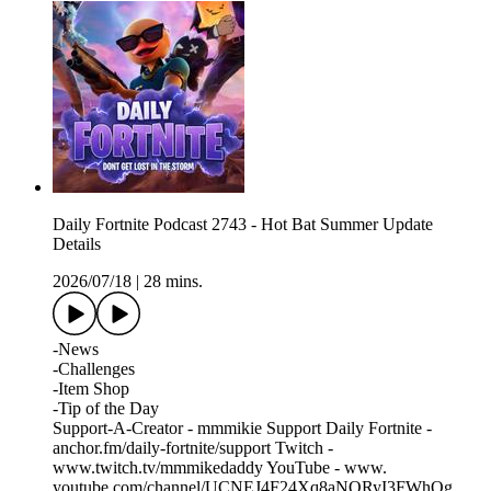
Daily Fortnite Podcast 2743 - Hot Bat Summer Update
Details
2026/07/18
|
28 mins.
-News
-Challenges
-Item Shop
-Tip of the Day
Support-A-Creator - mmmikie Support Daily Fortnite -
⁠⁠⁠⁠⁠⁠⁠⁠⁠⁠⁠⁠⁠⁠⁠⁠⁠⁠⁠⁠⁠⁠⁠⁠⁠⁠⁠⁠⁠⁠⁠⁠⁠⁠⁠⁠⁠⁠⁠⁠⁠⁠⁠⁠⁠⁠⁠⁠⁠⁠⁠⁠⁠⁠⁠⁠⁠⁠⁠⁠⁠⁠⁠⁠⁠⁠⁠⁠⁠⁠⁠⁠⁠⁠⁠⁠⁠⁠⁠⁠⁠⁠⁠⁠⁠⁠⁠⁠⁠⁠⁠⁠⁠⁠⁠⁠⁠⁠⁠⁠⁠⁠⁠⁠⁠⁠⁠⁠⁠⁠⁠⁠⁠⁠⁠⁠⁠⁠⁠⁠⁠⁠⁠⁠⁠⁠⁠⁠⁠⁠⁠⁠⁠⁠⁠⁠⁠⁠⁠⁠⁠⁠⁠⁠⁠⁠⁠⁠⁠⁠⁠⁠⁠⁠⁠⁠⁠⁠⁠⁠⁠⁠⁠anchor.fm/daily-fortnite/support⁠ ⁠⁠⁠⁠⁠⁠⁠⁠⁠⁠⁠⁠⁠⁠⁠⁠⁠⁠⁠⁠⁠⁠⁠⁠⁠⁠⁠⁠⁠⁠⁠⁠⁠⁠⁠⁠⁠⁠⁠⁠⁠⁠⁠⁠⁠⁠⁠⁠⁠⁠⁠⁠⁠⁠⁠⁠⁠⁠⁠⁠⁠⁠⁠⁠⁠⁠⁠⁠⁠⁠⁠⁠⁠⁠⁠⁠⁠⁠⁠⁠⁠⁠⁠⁠⁠⁠⁠⁠⁠⁠⁠⁠⁠⁠⁠⁠⁠⁠⁠⁠⁠⁠⁠⁠⁠⁠⁠⁠⁠⁠⁠⁠⁠⁠⁠⁠⁠⁠⁠⁠⁠⁠⁠⁠⁠⁠⁠⁠⁠⁠⁠⁠⁠⁠⁠⁠⁠⁠⁠⁠⁠⁠⁠⁠⁠⁠⁠⁠⁠⁠⁠⁠⁠⁠⁠⁠⁠⁠⁠⁠⁠⁠Twitch -
⁠⁠⁠⁠⁠⁠⁠⁠⁠⁠⁠⁠⁠⁠⁠⁠⁠⁠⁠⁠⁠⁠⁠⁠⁠⁠⁠⁠⁠⁠⁠⁠⁠⁠⁠⁠⁠⁠⁠⁠⁠⁠⁠⁠⁠⁠⁠⁠⁠⁠⁠⁠⁠⁠⁠⁠⁠⁠⁠⁠⁠⁠⁠⁠⁠⁠⁠⁠⁠⁠⁠⁠⁠⁠⁠⁠⁠⁠⁠⁠⁠⁠⁠⁠⁠⁠⁠⁠⁠⁠⁠⁠⁠⁠⁠⁠⁠⁠⁠⁠⁠⁠⁠⁠⁠⁠⁠⁠⁠⁠⁠⁠⁠⁠⁠⁠⁠⁠⁠⁠⁠⁠⁠⁠⁠⁠⁠⁠⁠⁠⁠⁠⁠⁠⁠⁠⁠⁠⁠⁠⁠⁠⁠⁠⁠⁠⁠⁠⁠⁠⁠⁠⁠⁠⁠⁠⁠⁠⁠⁠⁠⁠⁠www.twitch.tv/mmmikedaddy⁠⁠⁠⁠⁠⁠⁠⁠⁠⁠⁠⁠⁠⁠⁠⁠⁠⁠⁠⁠⁠⁠⁠⁠⁠⁠⁠⁠⁠⁠⁠⁠⁠⁠⁠⁠⁠⁠⁠⁠⁠⁠⁠⁠⁠⁠⁠⁠⁠⁠⁠⁠⁠⁠⁠⁠⁠⁠⁠⁠⁠⁠⁠⁠⁠⁠⁠⁠⁠⁠⁠⁠⁠⁠⁠⁠⁠⁠⁠⁠⁠⁠⁠⁠⁠⁠⁠⁠⁠⁠⁠⁠⁠⁠⁠⁠⁠⁠⁠⁠⁠⁠⁠⁠⁠⁠⁠⁠⁠⁠⁠⁠⁠⁠⁠⁠⁠⁠⁠⁠⁠⁠⁠⁠⁠⁠⁠⁠⁠⁠⁠⁠⁠⁠⁠⁠⁠⁠⁠⁠⁠⁠⁠⁠⁠⁠⁠⁠⁠⁠⁠⁠⁠⁠⁠⁠⁠⁠⁠⁠⁠⁠⁠ YouTube - ⁠⁠⁠⁠⁠⁠⁠⁠⁠⁠⁠⁠⁠⁠⁠⁠⁠⁠⁠⁠⁠⁠⁠⁠⁠⁠⁠⁠⁠⁠⁠⁠⁠⁠⁠⁠⁠⁠⁠⁠⁠⁠⁠⁠⁠⁠⁠⁠⁠⁠⁠⁠⁠⁠⁠⁠⁠⁠⁠⁠⁠⁠⁠⁠⁠⁠⁠⁠⁠⁠⁠⁠⁠⁠⁠⁠⁠⁠⁠⁠⁠⁠⁠⁠⁠⁠⁠⁠⁠⁠⁠⁠⁠⁠⁠⁠⁠⁠⁠⁠⁠⁠⁠⁠⁠⁠⁠⁠⁠⁠⁠⁠⁠⁠⁠⁠⁠⁠⁠⁠⁠⁠⁠⁠⁠⁠⁠⁠⁠⁠⁠⁠⁠⁠⁠⁠⁠⁠⁠⁠⁠⁠⁠⁠⁠⁠⁠⁠⁠⁠⁠⁠⁠⁠⁠⁠⁠⁠⁠⁠⁠⁠⁠www.⁠
⁠youtube.com/channel/UCNEJ4F24Xq8aNQRyI3FWhOg⁠⁠⁠⁠⁠⁠⁠⁠⁠⁠⁠⁠⁠⁠⁠⁠⁠⁠⁠⁠⁠⁠⁠⁠⁠⁠⁠⁠⁠⁠⁠⁠⁠⁠⁠⁠⁠⁠⁠⁠⁠⁠⁠⁠⁠⁠⁠⁠⁠⁠⁠⁠⁠⁠⁠⁠⁠⁠⁠⁠⁠⁠⁠⁠⁠⁠⁠⁠⁠⁠⁠⁠⁠⁠⁠⁠⁠⁠⁠⁠⁠⁠⁠⁠⁠⁠⁠⁠⁠⁠⁠⁠⁠⁠⁠⁠⁠⁠⁠⁠⁠⁠⁠⁠⁠⁠⁠⁠⁠⁠⁠⁠⁠⁠⁠⁠⁠⁠⁠⁠⁠⁠⁠⁠⁠⁠⁠⁠⁠⁠⁠⁠⁠⁠⁠⁠⁠⁠⁠⁠⁠⁠⁠⁠⁠⁠⁠⁠⁠⁠⁠⁠⁠⁠⁠⁠⁠⁠⁠⁠⁠⁠⁠