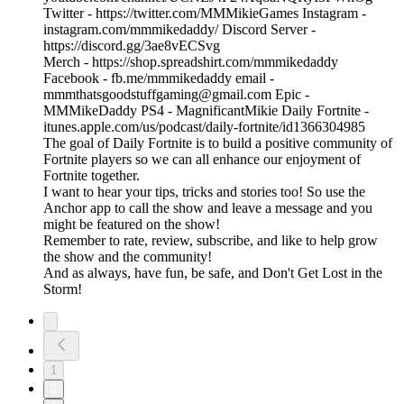
Twitter - ⁠https://twitter.com/MMMikieGames⁠ Instagram -
⁠⁠⁠⁠⁠⁠⁠⁠⁠⁠⁠⁠⁠⁠⁠⁠⁠⁠⁠⁠⁠⁠⁠⁠⁠⁠⁠⁠⁠⁠⁠⁠⁠⁠⁠⁠⁠⁠⁠⁠⁠⁠⁠⁠⁠⁠⁠⁠⁠⁠⁠⁠⁠⁠⁠⁠⁠⁠⁠⁠⁠⁠⁠⁠⁠⁠⁠⁠⁠⁠⁠⁠⁠⁠⁠⁠⁠⁠⁠⁠⁠⁠⁠⁠⁠⁠⁠⁠⁠⁠⁠⁠⁠⁠⁠⁠⁠⁠⁠⁠⁠⁠⁠⁠⁠⁠⁠⁠⁠⁠⁠⁠⁠⁠⁠⁠⁠⁠⁠⁠⁠⁠⁠⁠⁠⁠⁠⁠⁠⁠⁠⁠⁠⁠⁠⁠⁠⁠⁠⁠⁠⁠⁠⁠⁠⁠⁠⁠⁠⁠⁠⁠⁠⁠⁠⁠⁠⁠⁠⁠⁠⁠⁠instagram.com/mmmikedaddy/⁠ ⁠⁠⁠⁠⁠⁠⁠⁠⁠⁠⁠⁠⁠⁠⁠⁠⁠⁠⁠⁠⁠⁠⁠⁠⁠⁠⁠⁠⁠⁠⁠⁠⁠⁠⁠⁠⁠⁠⁠⁠⁠⁠⁠⁠⁠⁠⁠⁠⁠⁠⁠⁠⁠⁠⁠⁠⁠⁠⁠⁠⁠⁠⁠⁠⁠⁠⁠⁠⁠⁠⁠⁠⁠⁠⁠⁠⁠⁠⁠⁠⁠⁠⁠⁠⁠⁠⁠⁠⁠⁠⁠⁠⁠⁠⁠⁠⁠⁠⁠⁠⁠⁠⁠⁠⁠⁠⁠⁠⁠⁠⁠⁠⁠⁠⁠⁠⁠⁠⁠⁠⁠⁠⁠⁠⁠⁠⁠⁠⁠⁠⁠⁠⁠⁠⁠⁠⁠⁠⁠⁠⁠⁠⁠⁠⁠⁠⁠⁠⁠⁠⁠⁠⁠⁠⁠⁠⁠⁠⁠⁠⁠⁠Discord Server -
https://discord.gg/3ae8vECSvg
Merch - ⁠https://shop.spreadshirt.com/mmmikedaddy⁠
Facebook - ⁠⁠⁠⁠⁠⁠⁠⁠⁠⁠⁠⁠⁠⁠⁠⁠⁠⁠⁠⁠⁠⁠⁠⁠⁠⁠⁠⁠⁠⁠⁠⁠⁠⁠⁠⁠⁠⁠⁠⁠⁠⁠⁠⁠⁠⁠⁠⁠⁠⁠⁠⁠⁠⁠⁠⁠⁠⁠⁠⁠⁠⁠⁠⁠⁠⁠⁠⁠⁠⁠⁠⁠⁠⁠⁠⁠⁠⁠⁠⁠⁠⁠⁠⁠⁠⁠⁠⁠⁠⁠⁠⁠⁠⁠⁠⁠⁠⁠⁠⁠⁠⁠⁠⁠⁠⁠⁠⁠⁠⁠⁠⁠⁠⁠⁠⁠⁠⁠⁠⁠⁠⁠⁠⁠⁠⁠⁠⁠⁠⁠⁠⁠⁠⁠⁠⁠⁠⁠⁠⁠⁠⁠⁠⁠⁠⁠⁠⁠⁠⁠⁠⁠⁠⁠⁠⁠⁠⁠⁠⁠⁠⁠⁠fb.me/mmmikedaddy⁠ ⁠⁠⁠⁠⁠⁠⁠⁠⁠⁠⁠⁠⁠⁠⁠⁠⁠⁠⁠⁠⁠⁠⁠⁠⁠⁠⁠⁠⁠⁠⁠⁠⁠⁠⁠⁠⁠⁠⁠⁠⁠⁠⁠⁠⁠⁠⁠⁠⁠⁠⁠⁠⁠⁠⁠⁠⁠⁠⁠⁠⁠⁠⁠⁠⁠⁠⁠⁠⁠⁠⁠⁠⁠⁠⁠⁠⁠⁠⁠⁠⁠⁠⁠⁠⁠⁠⁠⁠⁠⁠⁠⁠⁠⁠⁠⁠⁠⁠⁠⁠⁠⁠⁠⁠⁠⁠⁠⁠⁠⁠⁠⁠⁠⁠⁠⁠⁠⁠⁠⁠⁠⁠⁠⁠⁠⁠⁠⁠⁠⁠⁠⁠⁠⁠⁠⁠⁠⁠⁠⁠⁠⁠⁠⁠⁠⁠⁠⁠⁠⁠⁠⁠⁠⁠⁠⁠⁠⁠⁠⁠⁠⁠email -
⁠mmmthatsgoodstuffgaming@gmail.com⁠ Epic -
MMMikeDaddy PS4 - MagnificantMikie Daily Fortnite -
⁠⁠⁠⁠⁠⁠⁠⁠⁠⁠⁠⁠⁠⁠⁠⁠⁠⁠⁠⁠⁠⁠⁠⁠⁠⁠⁠⁠⁠⁠⁠⁠⁠⁠⁠⁠⁠⁠⁠⁠⁠⁠⁠⁠⁠⁠⁠⁠⁠⁠⁠⁠⁠⁠⁠⁠⁠⁠⁠⁠⁠⁠⁠⁠⁠⁠⁠⁠⁠⁠⁠⁠⁠⁠⁠⁠⁠⁠⁠⁠⁠⁠⁠⁠⁠⁠⁠⁠⁠⁠⁠⁠⁠⁠⁠⁠⁠⁠⁠⁠⁠⁠⁠⁠⁠⁠⁠⁠⁠⁠⁠⁠⁠⁠⁠⁠⁠⁠⁠⁠⁠⁠⁠⁠⁠⁠⁠⁠⁠⁠⁠⁠⁠⁠⁠⁠⁠⁠⁠⁠⁠⁠⁠⁠⁠⁠⁠⁠⁠⁠⁠⁠⁠⁠⁠⁠⁠⁠⁠⁠⁠⁠itunes.apple.com/us/podcast/daily-fortnite/id1366304985⁠⁠⁠⁠⁠⁠⁠⁠⁠⁠⁠⁠⁠⁠⁠⁠⁠⁠⁠⁠⁠⁠⁠⁠⁠⁠⁠⁠⁠⁠⁠⁠⁠⁠⁠⁠⁠⁠⁠⁠⁠⁠⁠⁠⁠⁠⁠⁠⁠⁠⁠⁠⁠⁠⁠⁠⁠⁠⁠⁠⁠⁠⁠⁠⁠⁠⁠⁠⁠⁠⁠⁠⁠⁠⁠⁠⁠⁠⁠⁠⁠⁠⁠⁠⁠⁠⁠⁠⁠⁠⁠⁠⁠⁠⁠⁠⁠⁠⁠⁠⁠⁠⁠⁠⁠⁠⁠⁠⁠⁠⁠⁠⁠⁠⁠⁠⁠⁠⁠⁠⁠⁠⁠⁠⁠⁠⁠⁠⁠⁠⁠⁠⁠⁠⁠⁠⁠⁠⁠⁠⁠⁠⁠⁠⁠⁠⁠⁠⁠⁠⁠⁠⁠⁠⁠⁠⁠⁠⁠⁠⁠⁠
The goal of Daily Fortnite is to build a positive community of
Fortnite players so we can all enhance our enjoyment of
Fortnite together.
I want to hear your tips, tricks and stories too! So use the
Anchor app to call the show and leave a message and you
might be featured on the show!
Remember to rate, review, subscribe, and like to help grow
the show and the community!
And as always, have fun, be safe, and Don't Get Lost in the
Storm!
1
2