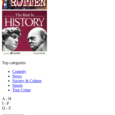
Top categories
Comedy
News
Society & Culture
Sports
True Crime
A - H
I - P
Q - Z