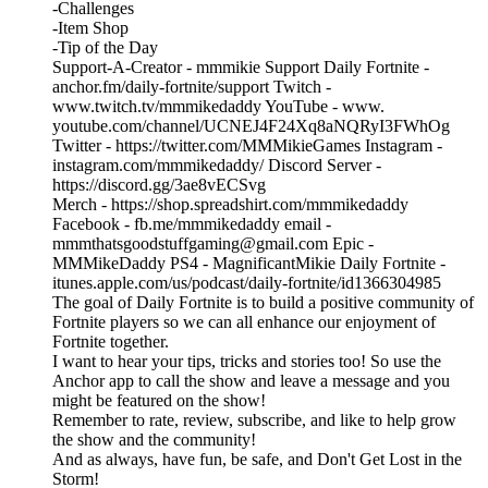
-Challenges
-Item Shop
-Tip of the Day
Support-A-Creator - mmmikie Support Daily Fortnite -
⁠⁠⁠⁠⁠⁠⁠⁠⁠⁠⁠⁠⁠⁠⁠⁠⁠⁠⁠⁠⁠⁠⁠⁠⁠⁠⁠⁠⁠⁠⁠⁠⁠⁠⁠⁠⁠⁠⁠⁠⁠⁠⁠⁠⁠⁠⁠⁠⁠⁠⁠⁠⁠⁠⁠⁠⁠⁠⁠⁠⁠⁠⁠⁠⁠⁠⁠⁠⁠⁠⁠⁠⁠⁠⁠⁠⁠⁠⁠⁠⁠⁠⁠⁠⁠⁠⁠⁠⁠⁠⁠⁠⁠⁠⁠⁠⁠⁠⁠⁠⁠⁠⁠⁠⁠⁠⁠⁠⁠⁠⁠⁠⁠⁠⁠⁠⁠⁠⁠⁠⁠⁠⁠⁠⁠⁠⁠⁠⁠⁠⁠⁠⁠⁠⁠⁠⁠⁠⁠⁠⁠⁠⁠⁠⁠⁠⁠⁠⁠⁠⁠⁠⁠⁠⁠⁠⁠⁠⁠⁠⁠⁠⁠anchor.fm/daily-fortnite/support⁠ ⁠⁠⁠⁠⁠⁠⁠⁠⁠⁠⁠⁠⁠⁠⁠⁠⁠⁠⁠⁠⁠⁠⁠⁠⁠⁠⁠⁠⁠⁠⁠⁠⁠⁠⁠⁠⁠⁠⁠⁠⁠⁠⁠⁠⁠⁠⁠⁠⁠⁠⁠⁠⁠⁠⁠⁠⁠⁠⁠⁠⁠⁠⁠⁠⁠⁠⁠⁠⁠⁠⁠⁠⁠⁠⁠⁠⁠⁠⁠⁠⁠⁠⁠⁠⁠⁠⁠⁠⁠⁠⁠⁠⁠⁠⁠⁠⁠⁠⁠⁠⁠⁠⁠⁠⁠⁠⁠⁠⁠⁠⁠⁠⁠⁠⁠⁠⁠⁠⁠⁠⁠⁠⁠⁠⁠⁠⁠⁠⁠⁠⁠⁠⁠⁠⁠⁠⁠⁠⁠⁠⁠⁠⁠⁠⁠⁠⁠⁠⁠⁠⁠⁠⁠⁠⁠⁠⁠⁠⁠⁠⁠⁠Twitch -
⁠⁠⁠⁠⁠⁠⁠⁠⁠⁠⁠⁠⁠⁠⁠⁠⁠⁠⁠⁠⁠⁠⁠⁠⁠⁠⁠⁠⁠⁠⁠⁠⁠⁠⁠⁠⁠⁠⁠⁠⁠⁠⁠⁠⁠⁠⁠⁠⁠⁠⁠⁠⁠⁠⁠⁠⁠⁠⁠⁠⁠⁠⁠⁠⁠⁠⁠⁠⁠⁠⁠⁠⁠⁠⁠⁠⁠⁠⁠⁠⁠⁠⁠⁠⁠⁠⁠⁠⁠⁠⁠⁠⁠⁠⁠⁠⁠⁠⁠⁠⁠⁠⁠⁠⁠⁠⁠⁠⁠⁠⁠⁠⁠⁠⁠⁠⁠⁠⁠⁠⁠⁠⁠⁠⁠⁠⁠⁠⁠⁠⁠⁠⁠⁠⁠⁠⁠⁠⁠⁠⁠⁠⁠⁠⁠⁠⁠⁠⁠⁠⁠⁠⁠⁠⁠⁠⁠⁠⁠⁠⁠⁠⁠www.twitch.tv/mmmikedaddy⁠⁠⁠⁠⁠⁠⁠⁠⁠⁠⁠⁠⁠⁠⁠⁠⁠⁠⁠⁠⁠⁠⁠⁠⁠⁠⁠⁠⁠⁠⁠⁠⁠⁠⁠⁠⁠⁠⁠⁠⁠⁠⁠⁠⁠⁠⁠⁠⁠⁠⁠⁠⁠⁠⁠⁠⁠⁠⁠⁠⁠⁠⁠⁠⁠⁠⁠⁠⁠⁠⁠⁠⁠⁠⁠⁠⁠⁠⁠⁠⁠⁠⁠⁠⁠⁠⁠⁠⁠⁠⁠⁠⁠⁠⁠⁠⁠⁠⁠⁠⁠⁠⁠⁠⁠⁠⁠⁠⁠⁠⁠⁠⁠⁠⁠⁠⁠⁠⁠⁠⁠⁠⁠⁠⁠⁠⁠⁠⁠⁠⁠⁠⁠⁠⁠⁠⁠⁠⁠⁠⁠⁠⁠⁠⁠⁠⁠⁠⁠⁠⁠⁠⁠⁠⁠⁠⁠⁠⁠⁠⁠⁠⁠ YouTube - ⁠⁠⁠⁠⁠⁠⁠⁠⁠⁠⁠⁠⁠⁠⁠⁠⁠⁠⁠⁠⁠⁠⁠⁠⁠⁠⁠⁠⁠⁠⁠⁠⁠⁠⁠⁠⁠⁠⁠⁠⁠⁠⁠⁠⁠⁠⁠⁠⁠⁠⁠⁠⁠⁠⁠⁠⁠⁠⁠⁠⁠⁠⁠⁠⁠⁠⁠⁠⁠⁠⁠⁠⁠⁠⁠⁠⁠⁠⁠⁠⁠⁠⁠⁠⁠⁠⁠⁠⁠⁠⁠⁠⁠⁠⁠⁠⁠⁠⁠⁠⁠⁠⁠⁠⁠⁠⁠⁠⁠⁠⁠⁠⁠⁠⁠⁠⁠⁠⁠⁠⁠⁠⁠⁠⁠⁠⁠⁠⁠⁠⁠⁠⁠⁠⁠⁠⁠⁠⁠⁠⁠⁠⁠⁠⁠⁠⁠⁠⁠⁠⁠⁠⁠⁠⁠⁠⁠⁠⁠⁠⁠⁠⁠www.⁠
⁠youtube.com/channel/UCNEJ4F24Xq8aNQRyI3FWhOg⁠⁠⁠⁠⁠⁠⁠⁠⁠⁠⁠⁠⁠⁠⁠⁠⁠⁠⁠⁠⁠⁠⁠⁠⁠⁠⁠⁠⁠⁠⁠⁠⁠⁠⁠⁠⁠⁠⁠⁠⁠⁠⁠⁠⁠⁠⁠⁠⁠⁠⁠⁠⁠⁠⁠⁠⁠⁠⁠⁠⁠⁠⁠⁠⁠⁠⁠⁠⁠⁠⁠⁠⁠⁠⁠⁠⁠⁠⁠⁠⁠⁠⁠⁠⁠⁠⁠⁠⁠⁠⁠⁠⁠⁠⁠⁠⁠⁠⁠⁠⁠⁠⁠⁠⁠⁠⁠⁠⁠⁠⁠⁠⁠⁠⁠⁠⁠⁠⁠⁠⁠⁠⁠⁠⁠⁠⁠⁠⁠⁠⁠⁠⁠⁠⁠⁠⁠⁠⁠⁠⁠⁠⁠⁠⁠⁠⁠⁠⁠⁠⁠⁠⁠⁠⁠⁠⁠⁠⁠⁠⁠⁠⁠
Twitter - ⁠https://twitter.com/MMMikieGames⁠ Instagram -
⁠⁠⁠⁠⁠⁠⁠⁠⁠⁠⁠⁠⁠⁠⁠⁠⁠⁠⁠⁠⁠⁠⁠⁠⁠⁠⁠⁠⁠⁠⁠⁠⁠⁠⁠⁠⁠⁠⁠⁠⁠⁠⁠⁠⁠⁠⁠⁠⁠⁠⁠⁠⁠⁠⁠⁠⁠⁠⁠⁠⁠⁠⁠⁠⁠⁠⁠⁠⁠⁠⁠⁠⁠⁠⁠⁠⁠⁠⁠⁠⁠⁠⁠⁠⁠⁠⁠⁠⁠⁠⁠⁠⁠⁠⁠⁠⁠⁠⁠⁠⁠⁠⁠⁠⁠⁠⁠⁠⁠⁠⁠⁠⁠⁠⁠⁠⁠⁠⁠⁠⁠⁠⁠⁠⁠⁠⁠⁠⁠⁠⁠⁠⁠⁠⁠⁠⁠⁠⁠⁠⁠⁠⁠⁠⁠⁠⁠⁠⁠⁠⁠⁠⁠⁠⁠⁠⁠⁠⁠⁠⁠⁠⁠instagram.com/mmmikedaddy/⁠ ⁠⁠⁠⁠⁠⁠⁠⁠⁠⁠⁠⁠⁠⁠⁠⁠⁠⁠⁠⁠⁠⁠⁠⁠⁠⁠⁠⁠⁠⁠⁠⁠⁠⁠⁠⁠⁠⁠⁠⁠⁠⁠⁠⁠⁠⁠⁠⁠⁠⁠⁠⁠⁠⁠⁠⁠⁠⁠⁠⁠⁠⁠⁠⁠⁠⁠⁠⁠⁠⁠⁠⁠⁠⁠⁠⁠⁠⁠⁠⁠⁠⁠⁠⁠⁠⁠⁠⁠⁠⁠⁠⁠⁠⁠⁠⁠⁠⁠⁠⁠⁠⁠⁠⁠⁠⁠⁠⁠⁠⁠⁠⁠⁠⁠⁠⁠⁠⁠⁠⁠⁠⁠⁠⁠⁠⁠⁠⁠⁠⁠⁠⁠⁠⁠⁠⁠⁠⁠⁠⁠⁠⁠⁠⁠⁠⁠⁠⁠⁠⁠⁠⁠⁠⁠⁠⁠⁠⁠⁠⁠⁠⁠Discord Server -
https://discord.gg/3ae8vECSvg
Merch - ⁠https://shop.spreadshirt.com/mmmikedaddy⁠
Facebook - ⁠⁠⁠⁠⁠⁠⁠⁠⁠⁠⁠⁠⁠⁠⁠⁠⁠⁠⁠⁠⁠⁠⁠⁠⁠⁠⁠⁠⁠⁠⁠⁠⁠⁠⁠⁠⁠⁠⁠⁠⁠⁠⁠⁠⁠⁠⁠⁠⁠⁠⁠⁠⁠⁠⁠⁠⁠⁠⁠⁠⁠⁠⁠⁠⁠⁠⁠⁠⁠⁠⁠⁠⁠⁠⁠⁠⁠⁠⁠⁠⁠⁠⁠⁠⁠⁠⁠⁠⁠⁠⁠⁠⁠⁠⁠⁠⁠⁠⁠⁠⁠⁠⁠⁠⁠⁠⁠⁠⁠⁠⁠⁠⁠⁠⁠⁠⁠⁠⁠⁠⁠⁠⁠⁠⁠⁠⁠⁠⁠⁠⁠⁠⁠⁠⁠⁠⁠⁠⁠⁠⁠⁠⁠⁠⁠⁠⁠⁠⁠⁠⁠⁠⁠⁠⁠⁠⁠⁠⁠⁠⁠⁠⁠fb.me/mmmikedaddy⁠ ⁠⁠⁠⁠⁠⁠⁠⁠⁠⁠⁠⁠⁠⁠⁠⁠⁠⁠⁠⁠⁠⁠⁠⁠⁠⁠⁠⁠⁠⁠⁠⁠⁠⁠⁠⁠⁠⁠⁠⁠⁠⁠⁠⁠⁠⁠⁠⁠⁠⁠⁠⁠⁠⁠⁠⁠⁠⁠⁠⁠⁠⁠⁠⁠⁠⁠⁠⁠⁠⁠⁠⁠⁠⁠⁠⁠⁠⁠⁠⁠⁠⁠⁠⁠⁠⁠⁠⁠⁠⁠⁠⁠⁠⁠⁠⁠⁠⁠⁠⁠⁠⁠⁠⁠⁠⁠⁠⁠⁠⁠⁠⁠⁠⁠⁠⁠⁠⁠⁠⁠⁠⁠⁠⁠⁠⁠⁠⁠⁠⁠⁠⁠⁠⁠⁠⁠⁠⁠⁠⁠⁠⁠⁠⁠⁠⁠⁠⁠⁠⁠⁠⁠⁠⁠⁠⁠⁠⁠⁠⁠⁠⁠email -
⁠mmmthatsgoodstuffgaming@gmail.com⁠ Epic -
MMMikeDaddy PS4 - MagnificantMikie Daily Fortnite -
⁠⁠⁠⁠⁠⁠⁠⁠⁠⁠⁠⁠⁠⁠⁠⁠⁠⁠⁠⁠⁠⁠⁠⁠⁠⁠⁠⁠⁠⁠⁠⁠⁠⁠⁠⁠⁠⁠⁠⁠⁠⁠⁠⁠⁠⁠⁠⁠⁠⁠⁠⁠⁠⁠⁠⁠⁠⁠⁠⁠⁠⁠⁠⁠⁠⁠⁠⁠⁠⁠⁠⁠⁠⁠⁠⁠⁠⁠⁠⁠⁠⁠⁠⁠⁠⁠⁠⁠⁠⁠⁠⁠⁠⁠⁠⁠⁠⁠⁠⁠⁠⁠⁠⁠⁠⁠⁠⁠⁠⁠⁠⁠⁠⁠⁠⁠⁠⁠⁠⁠⁠⁠⁠⁠⁠⁠⁠⁠⁠⁠⁠⁠⁠⁠⁠⁠⁠⁠⁠⁠⁠⁠⁠⁠⁠⁠⁠⁠⁠⁠⁠⁠⁠⁠⁠⁠⁠⁠⁠⁠⁠⁠itunes.apple.com/us/podcast/daily-fortnite/id1366304985⁠⁠⁠⁠⁠⁠⁠⁠⁠⁠⁠⁠⁠⁠⁠⁠⁠⁠⁠⁠⁠⁠⁠⁠⁠⁠⁠⁠⁠⁠⁠⁠⁠⁠⁠⁠⁠⁠⁠⁠⁠⁠⁠⁠⁠⁠⁠⁠⁠⁠⁠⁠⁠⁠⁠⁠⁠⁠⁠⁠⁠⁠⁠⁠⁠⁠⁠⁠⁠⁠⁠⁠⁠⁠⁠⁠⁠⁠⁠⁠⁠⁠⁠⁠⁠⁠⁠⁠⁠⁠⁠⁠⁠⁠⁠⁠⁠⁠⁠⁠⁠⁠⁠⁠⁠⁠⁠⁠⁠⁠⁠⁠⁠⁠⁠⁠⁠⁠⁠⁠⁠⁠⁠⁠⁠⁠⁠⁠⁠⁠⁠⁠⁠⁠⁠⁠⁠⁠⁠⁠⁠⁠⁠⁠⁠⁠⁠⁠⁠⁠⁠⁠⁠⁠⁠⁠⁠⁠⁠⁠⁠⁠
The goal of Daily Fortnite is to build a positive community of
Fortnite players so we can all enhance our enjoyment of
Fortnite together.
I want to hear your tips, tricks and stories too! So use the
Anchor app to call the show and leave a message and you
might be featured on the show!
Remember to rate, review, subscribe, and like to help grow
the show and the community!
And as always, have fun, be safe, and Don't Get Lost in the
Storm!