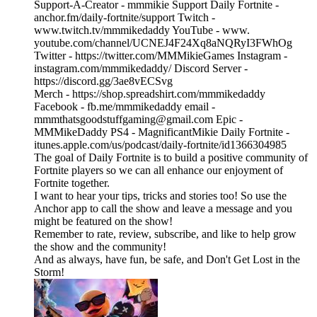
Support-A-Creator - mmmikie Support Daily Fortnite -
⁠⁠⁠⁠⁠⁠⁠⁠⁠⁠⁠⁠⁠⁠⁠⁠⁠⁠⁠⁠⁠⁠⁠⁠⁠⁠⁠⁠⁠⁠⁠⁠⁠⁠⁠⁠⁠⁠⁠⁠⁠⁠⁠⁠⁠⁠⁠⁠⁠⁠⁠⁠⁠⁠⁠⁠⁠⁠⁠⁠⁠⁠⁠⁠⁠⁠⁠⁠⁠⁠⁠⁠⁠⁠⁠⁠⁠⁠⁠⁠⁠⁠⁠⁠⁠⁠⁠⁠⁠⁠⁠⁠⁠⁠⁠⁠⁠⁠⁠⁠⁠⁠⁠⁠⁠⁠⁠⁠⁠⁠⁠⁠⁠⁠⁠⁠⁠⁠⁠⁠⁠⁠⁠⁠⁠⁠⁠⁠⁠⁠⁠⁠⁠⁠⁠⁠⁠⁠⁠⁠⁠⁠⁠⁠⁠⁠⁠⁠⁠⁠⁠⁠⁠⁠⁠⁠⁠⁠⁠⁠⁠⁠⁠anchor.fm/daily-fortnite/support⁠ ⁠⁠⁠⁠⁠⁠⁠⁠⁠⁠⁠⁠⁠⁠⁠⁠⁠⁠⁠⁠⁠⁠⁠⁠⁠⁠⁠⁠⁠⁠⁠⁠⁠⁠⁠⁠⁠⁠⁠⁠⁠⁠⁠⁠⁠⁠⁠⁠⁠⁠⁠⁠⁠⁠⁠⁠⁠⁠⁠⁠⁠⁠⁠⁠⁠⁠⁠⁠⁠⁠⁠⁠⁠⁠⁠⁠⁠⁠⁠⁠⁠⁠⁠⁠⁠⁠⁠⁠⁠⁠⁠⁠⁠⁠⁠⁠⁠⁠⁠⁠⁠⁠⁠⁠⁠⁠⁠⁠⁠⁠⁠⁠⁠⁠⁠⁠⁠⁠⁠⁠⁠⁠⁠⁠⁠⁠⁠⁠⁠⁠⁠⁠⁠⁠⁠⁠⁠⁠⁠⁠⁠⁠⁠⁠⁠⁠⁠⁠⁠⁠⁠⁠⁠⁠⁠⁠⁠⁠⁠⁠⁠⁠Twitch -
⁠⁠⁠⁠⁠⁠⁠⁠⁠⁠⁠⁠⁠⁠⁠⁠⁠⁠⁠⁠⁠⁠⁠⁠⁠⁠⁠⁠⁠⁠⁠⁠⁠⁠⁠⁠⁠⁠⁠⁠⁠⁠⁠⁠⁠⁠⁠⁠⁠⁠⁠⁠⁠⁠⁠⁠⁠⁠⁠⁠⁠⁠⁠⁠⁠⁠⁠⁠⁠⁠⁠⁠⁠⁠⁠⁠⁠⁠⁠⁠⁠⁠⁠⁠⁠⁠⁠⁠⁠⁠⁠⁠⁠⁠⁠⁠⁠⁠⁠⁠⁠⁠⁠⁠⁠⁠⁠⁠⁠⁠⁠⁠⁠⁠⁠⁠⁠⁠⁠⁠⁠⁠⁠⁠⁠⁠⁠⁠⁠⁠⁠⁠⁠⁠⁠⁠⁠⁠⁠⁠⁠⁠⁠⁠⁠⁠⁠⁠⁠⁠⁠⁠⁠⁠⁠⁠⁠⁠⁠⁠⁠⁠⁠www.twitch.tv/mmmikedaddy⁠⁠⁠⁠⁠⁠⁠⁠⁠⁠⁠⁠⁠⁠⁠⁠⁠⁠⁠⁠⁠⁠⁠⁠⁠⁠⁠⁠⁠⁠⁠⁠⁠⁠⁠⁠⁠⁠⁠⁠⁠⁠⁠⁠⁠⁠⁠⁠⁠⁠⁠⁠⁠⁠⁠⁠⁠⁠⁠⁠⁠⁠⁠⁠⁠⁠⁠⁠⁠⁠⁠⁠⁠⁠⁠⁠⁠⁠⁠⁠⁠⁠⁠⁠⁠⁠⁠⁠⁠⁠⁠⁠⁠⁠⁠⁠⁠⁠⁠⁠⁠⁠⁠⁠⁠⁠⁠⁠⁠⁠⁠⁠⁠⁠⁠⁠⁠⁠⁠⁠⁠⁠⁠⁠⁠⁠⁠⁠⁠⁠⁠⁠⁠⁠⁠⁠⁠⁠⁠⁠⁠⁠⁠⁠⁠⁠⁠⁠⁠⁠⁠⁠⁠⁠⁠⁠⁠⁠⁠⁠⁠⁠⁠ YouTube - ⁠⁠⁠⁠⁠⁠⁠⁠⁠⁠⁠⁠⁠⁠⁠⁠⁠⁠⁠⁠⁠⁠⁠⁠⁠⁠⁠⁠⁠⁠⁠⁠⁠⁠⁠⁠⁠⁠⁠⁠⁠⁠⁠⁠⁠⁠⁠⁠⁠⁠⁠⁠⁠⁠⁠⁠⁠⁠⁠⁠⁠⁠⁠⁠⁠⁠⁠⁠⁠⁠⁠⁠⁠⁠⁠⁠⁠⁠⁠⁠⁠⁠⁠⁠⁠⁠⁠⁠⁠⁠⁠⁠⁠⁠⁠⁠⁠⁠⁠⁠⁠⁠⁠⁠⁠⁠⁠⁠⁠⁠⁠⁠⁠⁠⁠⁠⁠⁠⁠⁠⁠⁠⁠⁠⁠⁠⁠⁠⁠⁠⁠⁠⁠⁠⁠⁠⁠⁠⁠⁠⁠⁠⁠⁠⁠⁠⁠⁠⁠⁠⁠⁠⁠⁠⁠⁠⁠⁠⁠⁠⁠⁠⁠www.⁠
⁠youtube.com/channel/UCNEJ4F24Xq8aNQRyI3FWhOg⁠⁠⁠⁠⁠⁠⁠⁠⁠⁠⁠⁠⁠⁠⁠⁠⁠⁠⁠⁠⁠⁠⁠⁠⁠⁠⁠⁠⁠⁠⁠⁠⁠⁠⁠⁠⁠⁠⁠⁠⁠⁠⁠⁠⁠⁠⁠⁠⁠⁠⁠⁠⁠⁠⁠⁠⁠⁠⁠⁠⁠⁠⁠⁠⁠⁠⁠⁠⁠⁠⁠⁠⁠⁠⁠⁠⁠⁠⁠⁠⁠⁠⁠⁠⁠⁠⁠⁠⁠⁠⁠⁠⁠⁠⁠⁠⁠⁠⁠⁠⁠⁠⁠⁠⁠⁠⁠⁠⁠⁠⁠⁠⁠⁠⁠⁠⁠⁠⁠⁠⁠⁠⁠⁠⁠⁠⁠⁠⁠⁠⁠⁠⁠⁠⁠⁠⁠⁠⁠⁠⁠⁠⁠⁠⁠⁠⁠⁠⁠⁠⁠⁠⁠⁠⁠⁠⁠⁠⁠⁠⁠⁠⁠
Twitter - ⁠https://twitter.com/MMMikieGames⁠ Instagram -
⁠⁠⁠⁠⁠⁠⁠⁠⁠⁠⁠⁠⁠⁠⁠⁠⁠⁠⁠⁠⁠⁠⁠⁠⁠⁠⁠⁠⁠⁠⁠⁠⁠⁠⁠⁠⁠⁠⁠⁠⁠⁠⁠⁠⁠⁠⁠⁠⁠⁠⁠⁠⁠⁠⁠⁠⁠⁠⁠⁠⁠⁠⁠⁠⁠⁠⁠⁠⁠⁠⁠⁠⁠⁠⁠⁠⁠⁠⁠⁠⁠⁠⁠⁠⁠⁠⁠⁠⁠⁠⁠⁠⁠⁠⁠⁠⁠⁠⁠⁠⁠⁠⁠⁠⁠⁠⁠⁠⁠⁠⁠⁠⁠⁠⁠⁠⁠⁠⁠⁠⁠⁠⁠⁠⁠⁠⁠⁠⁠⁠⁠⁠⁠⁠⁠⁠⁠⁠⁠⁠⁠⁠⁠⁠⁠⁠⁠⁠⁠⁠⁠⁠⁠⁠⁠⁠⁠⁠⁠⁠⁠⁠⁠instagram.com/mmmikedaddy/⁠ ⁠⁠⁠⁠⁠⁠⁠⁠⁠⁠⁠⁠⁠⁠⁠⁠⁠⁠⁠⁠⁠⁠⁠⁠⁠⁠⁠⁠⁠⁠⁠⁠⁠⁠⁠⁠⁠⁠⁠⁠⁠⁠⁠⁠⁠⁠⁠⁠⁠⁠⁠⁠⁠⁠⁠⁠⁠⁠⁠⁠⁠⁠⁠⁠⁠⁠⁠⁠⁠⁠⁠⁠⁠⁠⁠⁠⁠⁠⁠⁠⁠⁠⁠⁠⁠⁠⁠⁠⁠⁠⁠⁠⁠⁠⁠⁠⁠⁠⁠⁠⁠⁠⁠⁠⁠⁠⁠⁠⁠⁠⁠⁠⁠⁠⁠⁠⁠⁠⁠⁠⁠⁠⁠⁠⁠⁠⁠⁠⁠⁠⁠⁠⁠⁠⁠⁠⁠⁠⁠⁠⁠⁠⁠⁠⁠⁠⁠⁠⁠⁠⁠⁠⁠⁠⁠⁠⁠⁠⁠⁠⁠⁠Discord Server -
https://discord.gg/3ae8vECSvg
Merch - ⁠https://shop.spreadshirt.com/mmmikedaddy⁠
Facebook - ⁠⁠⁠⁠⁠⁠⁠⁠⁠⁠⁠⁠⁠⁠⁠⁠⁠⁠⁠⁠⁠⁠⁠⁠⁠⁠⁠⁠⁠⁠⁠⁠⁠⁠⁠⁠⁠⁠⁠⁠⁠⁠⁠⁠⁠⁠⁠⁠⁠⁠⁠⁠⁠⁠⁠⁠⁠⁠⁠⁠⁠⁠⁠⁠⁠⁠⁠⁠⁠⁠⁠⁠⁠⁠⁠⁠⁠⁠⁠⁠⁠⁠⁠⁠⁠⁠⁠⁠⁠⁠⁠⁠⁠⁠⁠⁠⁠⁠⁠⁠⁠⁠⁠⁠⁠⁠⁠⁠⁠⁠⁠⁠⁠⁠⁠⁠⁠⁠⁠⁠⁠⁠⁠⁠⁠⁠⁠⁠⁠⁠⁠⁠⁠⁠⁠⁠⁠⁠⁠⁠⁠⁠⁠⁠⁠⁠⁠⁠⁠⁠⁠⁠⁠⁠⁠⁠⁠⁠⁠⁠⁠⁠⁠fb.me/mmmikedaddy⁠ ⁠⁠⁠⁠⁠⁠⁠⁠⁠⁠⁠⁠⁠⁠⁠⁠⁠⁠⁠⁠⁠⁠⁠⁠⁠⁠⁠⁠⁠⁠⁠⁠⁠⁠⁠⁠⁠⁠⁠⁠⁠⁠⁠⁠⁠⁠⁠⁠⁠⁠⁠⁠⁠⁠⁠⁠⁠⁠⁠⁠⁠⁠⁠⁠⁠⁠⁠⁠⁠⁠⁠⁠⁠⁠⁠⁠⁠⁠⁠⁠⁠⁠⁠⁠⁠⁠⁠⁠⁠⁠⁠⁠⁠⁠⁠⁠⁠⁠⁠⁠⁠⁠⁠⁠⁠⁠⁠⁠⁠⁠⁠⁠⁠⁠⁠⁠⁠⁠⁠⁠⁠⁠⁠⁠⁠⁠⁠⁠⁠⁠⁠⁠⁠⁠⁠⁠⁠⁠⁠⁠⁠⁠⁠⁠⁠⁠⁠⁠⁠⁠⁠⁠⁠⁠⁠⁠⁠⁠⁠⁠⁠⁠email -
⁠mmmthatsgoodstuffgaming@gmail.com⁠ Epic -
MMMikeDaddy PS4 - MagnificantMikie Daily Fortnite -
⁠⁠⁠⁠⁠⁠⁠⁠⁠⁠⁠⁠⁠⁠⁠⁠⁠⁠⁠⁠⁠⁠⁠⁠⁠⁠⁠⁠⁠⁠⁠⁠⁠⁠⁠⁠⁠⁠⁠⁠⁠⁠⁠⁠⁠⁠⁠⁠⁠⁠⁠⁠⁠⁠⁠⁠⁠⁠⁠⁠⁠⁠⁠⁠⁠⁠⁠⁠⁠⁠⁠⁠⁠⁠⁠⁠⁠⁠⁠⁠⁠⁠⁠⁠⁠⁠⁠⁠⁠⁠⁠⁠⁠⁠⁠⁠⁠⁠⁠⁠⁠⁠⁠⁠⁠⁠⁠⁠⁠⁠⁠⁠⁠⁠⁠⁠⁠⁠⁠⁠⁠⁠⁠⁠⁠⁠⁠⁠⁠⁠⁠⁠⁠⁠⁠⁠⁠⁠⁠⁠⁠⁠⁠⁠⁠⁠⁠⁠⁠⁠⁠⁠⁠⁠⁠⁠⁠⁠⁠⁠⁠⁠itunes.apple.com/us/podcast/daily-fortnite/id1366304985⁠⁠⁠⁠⁠⁠⁠⁠⁠⁠⁠⁠⁠⁠⁠⁠⁠⁠⁠⁠⁠⁠⁠⁠⁠⁠⁠⁠⁠⁠⁠⁠⁠⁠⁠⁠⁠⁠⁠⁠⁠⁠⁠⁠⁠⁠⁠⁠⁠⁠⁠⁠⁠⁠⁠⁠⁠⁠⁠⁠⁠⁠⁠⁠⁠⁠⁠⁠⁠⁠⁠⁠⁠⁠⁠⁠⁠⁠⁠⁠⁠⁠⁠⁠⁠⁠⁠⁠⁠⁠⁠⁠⁠⁠⁠⁠⁠⁠⁠⁠⁠⁠⁠⁠⁠⁠⁠⁠⁠⁠⁠⁠⁠⁠⁠⁠⁠⁠⁠⁠⁠⁠⁠⁠⁠⁠⁠⁠⁠⁠⁠⁠⁠⁠⁠⁠⁠⁠⁠⁠⁠⁠⁠⁠⁠⁠⁠⁠⁠⁠⁠⁠⁠⁠⁠⁠⁠⁠⁠⁠⁠⁠
The goal of Daily Fortnite is to build a positive community of
Fortnite players so we can all enhance our enjoyment of
Fortnite together.
I want to hear your tips, tricks and stories too! So use the
Anchor app to call the show and leave a message and you
might be featured on the show!
Remember to rate, review, subscribe, and like to help grow
the show and the community!
And as always, have fun, be safe, and Don't Get Lost in the
Storm!