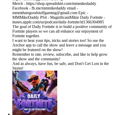
Merch - ⁠https://shop.spreadshirt.com/mmmikedaddy⁠
Facebook - ⁠⁠⁠⁠⁠⁠⁠⁠⁠⁠⁠⁠⁠⁠⁠⁠⁠⁠⁠⁠⁠⁠⁠⁠⁠⁠⁠⁠⁠⁠⁠⁠⁠⁠⁠⁠⁠⁠⁠⁠⁠⁠⁠⁠⁠⁠⁠⁠⁠⁠⁠⁠⁠⁠⁠⁠⁠⁠⁠⁠⁠⁠⁠⁠⁠⁠⁠⁠⁠⁠⁠⁠⁠⁠⁠⁠⁠⁠⁠⁠⁠⁠⁠⁠⁠⁠⁠⁠⁠⁠⁠⁠⁠⁠⁠⁠⁠⁠⁠⁠⁠⁠⁠⁠⁠⁠⁠⁠⁠⁠⁠⁠⁠⁠⁠⁠⁠⁠⁠⁠⁠⁠⁠⁠⁠⁠⁠⁠⁠⁠⁠⁠⁠⁠⁠⁠⁠⁠⁠⁠⁠⁠⁠⁠⁠⁠⁠⁠⁠⁠⁠⁠⁠⁠⁠⁠⁠⁠⁠⁠⁠⁠⁠fb.me/mmmikedaddy⁠ ⁠⁠⁠⁠⁠⁠⁠⁠⁠⁠⁠⁠⁠⁠⁠⁠⁠⁠⁠⁠⁠⁠⁠⁠⁠⁠⁠⁠⁠⁠⁠⁠⁠⁠⁠⁠⁠⁠⁠⁠⁠⁠⁠⁠⁠⁠⁠⁠⁠⁠⁠⁠⁠⁠⁠⁠⁠⁠⁠⁠⁠⁠⁠⁠⁠⁠⁠⁠⁠⁠⁠⁠⁠⁠⁠⁠⁠⁠⁠⁠⁠⁠⁠⁠⁠⁠⁠⁠⁠⁠⁠⁠⁠⁠⁠⁠⁠⁠⁠⁠⁠⁠⁠⁠⁠⁠⁠⁠⁠⁠⁠⁠⁠⁠⁠⁠⁠⁠⁠⁠⁠⁠⁠⁠⁠⁠⁠⁠⁠⁠⁠⁠⁠⁠⁠⁠⁠⁠⁠⁠⁠⁠⁠⁠⁠⁠⁠⁠⁠⁠⁠⁠⁠⁠⁠⁠⁠⁠⁠⁠⁠⁠email -
⁠mmmthatsgoodstuffgaming@gmail.com⁠ Epic -
MMMikeDaddy PS4 - MagnificantMikie Daily Fortnite -
⁠⁠⁠⁠⁠⁠⁠⁠⁠⁠⁠⁠⁠⁠⁠⁠⁠⁠⁠⁠⁠⁠⁠⁠⁠⁠⁠⁠⁠⁠⁠⁠⁠⁠⁠⁠⁠⁠⁠⁠⁠⁠⁠⁠⁠⁠⁠⁠⁠⁠⁠⁠⁠⁠⁠⁠⁠⁠⁠⁠⁠⁠⁠⁠⁠⁠⁠⁠⁠⁠⁠⁠⁠⁠⁠⁠⁠⁠⁠⁠⁠⁠⁠⁠⁠⁠⁠⁠⁠⁠⁠⁠⁠⁠⁠⁠⁠⁠⁠⁠⁠⁠⁠⁠⁠⁠⁠⁠⁠⁠⁠⁠⁠⁠⁠⁠⁠⁠⁠⁠⁠⁠⁠⁠⁠⁠⁠⁠⁠⁠⁠⁠⁠⁠⁠⁠⁠⁠⁠⁠⁠⁠⁠⁠⁠⁠⁠⁠⁠⁠⁠⁠⁠⁠⁠⁠⁠⁠⁠⁠⁠⁠itunes.apple.com/us/podcast/daily-fortnite/id1366304985⁠⁠⁠⁠⁠⁠⁠⁠⁠⁠⁠⁠⁠⁠⁠⁠⁠⁠⁠⁠⁠⁠⁠⁠⁠⁠⁠⁠⁠⁠⁠⁠⁠⁠⁠⁠⁠⁠⁠⁠⁠⁠⁠⁠⁠⁠⁠⁠⁠⁠⁠⁠⁠⁠⁠⁠⁠⁠⁠⁠⁠⁠⁠⁠⁠⁠⁠⁠⁠⁠⁠⁠⁠⁠⁠⁠⁠⁠⁠⁠⁠⁠⁠⁠⁠⁠⁠⁠⁠⁠⁠⁠⁠⁠⁠⁠⁠⁠⁠⁠⁠⁠⁠⁠⁠⁠⁠⁠⁠⁠⁠⁠⁠⁠⁠⁠⁠⁠⁠⁠⁠⁠⁠⁠⁠⁠⁠⁠⁠⁠⁠⁠⁠⁠⁠⁠⁠⁠⁠⁠⁠⁠⁠⁠⁠⁠⁠⁠⁠⁠⁠⁠⁠⁠⁠⁠⁠⁠⁠⁠⁠⁠
The goal of Daily Fortnite is to build a positive community of
Fortnite players so we can all enhance our enjoyment of
Fortnite together.
I want to hear your tips, tricks and stories too! So use the
Anchor app to call the show and leave a message and you
might be featured on the show!
Remember to rate, review, subscribe, and like to help grow
the show and the community!
And as always, have fun, be safe, and Don't Get Lost in the
Storm!