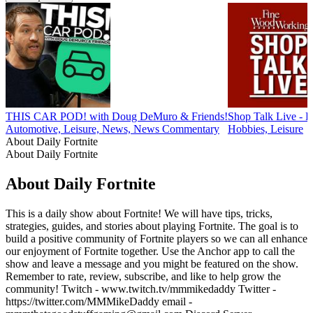
THIS CAR POD! with Doug DeMuro & Friends!
Shop Talk Live - 
Automotive, Leisure, News, News Commentary
Hobbies, Leisure
About Daily Fortnite
About Daily Fortnite
About Daily Fortnite
This is a daily show about Fortnite! We will have tips, tricks,
strategies, guides, and stories about playing Fortnite. The goal is to
build a positive community of Fortnite players so we can all enhance
our enjoyment of Fortnite together. Use the Anchor app to call the
show and leave a message and you might be featured on the show.
Remember to rate, review, subscribe, and like to help grow the
community! Twitch - www.twitch.tv/mmmikedaddy Twitter -
https://twitter.com/MMMikeDaddy email -