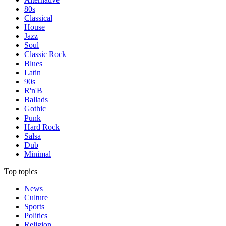
80s
Classical
House
Jazz
Soul
Classic Rock
Blues
Latin
90s
R'n'B
Ballads
Gothic
Punk
Hard Rock
Salsa
Dub
Minimal
Top topics
News
Culture
Sports
Politics
Religion