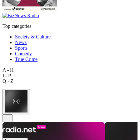
Top categories
Society & Culture
News
Sports
Comedy
True Crime
A - H
I - P
Q - Z