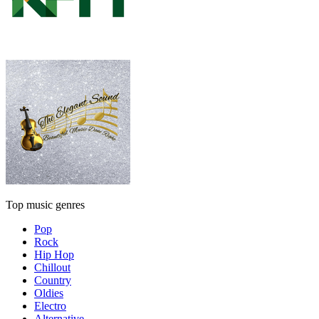
Top music genres
Pop
Rock
Hip Hop
Chillout
Country
Oldies
Electro
Alternative