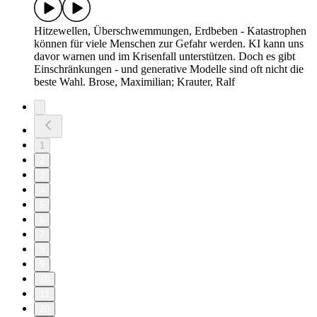
Hitzewellen, Überschwemmungen, Erdbeben - Katastrophen
können für viele Menschen zur Gefahr werden. KI kann uns
davor warnen und im Krisenfall unterstützen. Doch es gibt
Einschränkungen - und generative Modelle sind oft nicht die
beste Wahl. Brose, Maximilian; Krauter, Ralf
1
2
3
4
5
6
7
8
9
10
11
20